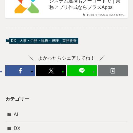
システム連携もノーコードで｜業
務アプリ作成ならプラスApps
【公式】プラスApps | DXを促進す...
DX
人事・労務・総務・経理
業務改善
よかったらシェアしてね！
カテゴリー
AI
DX