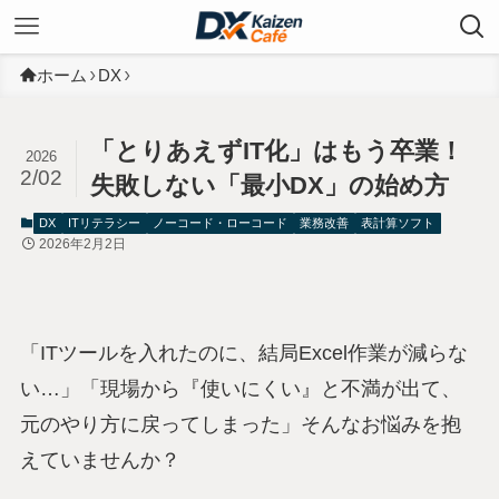
ホーム
DX
「とりあえずIT化」はもう卒業！
2026
2/02
失敗しない「最小DX」の始め方
DX
ITリテラシー
ノーコード・ローコード
業務改善
表計算ソフト
2026年2月2日
「ITツールを入れたのに、結局Excel作業が減らな
い…」「現場から『使いにくい』と不満が出て、
元のやり方に戻ってしまった」そんなお悩みを抱
えていませんか？