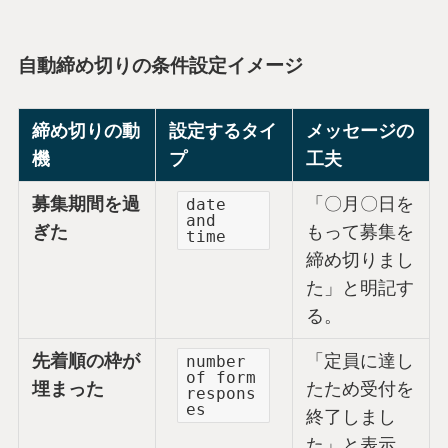
自動締め切りの条件設定イメージ
締め切りの動
設定するタイ
メッセージの
機
プ
工夫
募集期間を過
「〇月〇日を
date
and
ぎた
もって募集を
time
締め切りまし
た」と明記す
る。
先着順の枠が
「定員に達し
number
of form
埋まった
たため受付を
respons
es
終了しまし
た」と表示